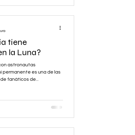
tura
a tiene
en la Luna?
 con astronautas
i permanente es una de las
e fanáticos de...