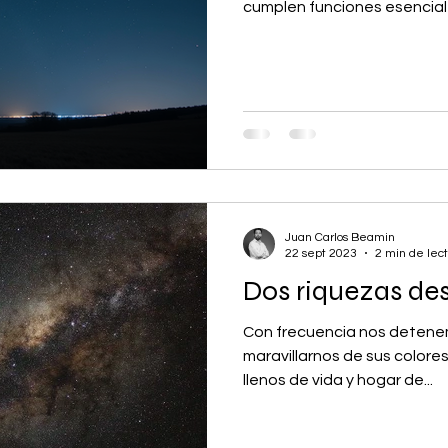
cumplen funciones esencial
la Tierra y el universo en ge
y por qué no decirlo, mister
hemos preguntado en algun
las estrellas? Las estrellas 
guían la observación astro
fuentes de luz y energía Las
Juan Carlos Beamin
22 sept 2023
2 min de lec
Dos riquezas de
Con frecuencia nos detenem
maravillarnos de sus colores,
llenos de vida y hogar de...