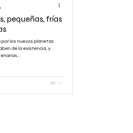
a
, pequeñas, frías
as
por los nuevos planetas
ben de la existencia, y
enanas...