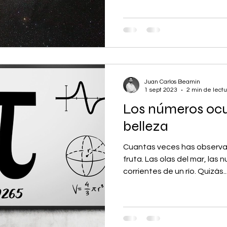
Juan Carlos Beamin
1 sept 2023
2 min de lectu
Los números ocul
belleza
Cuantas veces has observad
fruta. Las olas del mar, las n
corrientes de un río. Quizás..