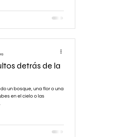
ra
tos detrás de la
o un bosque, una flor o una
ubes en el cielo o las
.