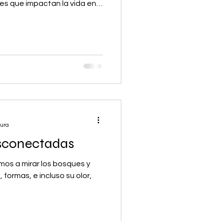
es que impactan la vida en
neral. Aún así, son tan lejanas
iosas, que sin duda todos nos
a ocasión ¿para qué sirven
iluminan el cielo nocturno y
nómica Las estrellas como
 estrellas son
tura
sconectadas
os a mirar los bosques y
 formas, e incluso su olor,